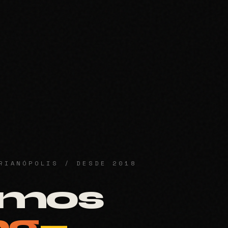
RIANÓPOLIS / DESDE 2018
emos
ng
—